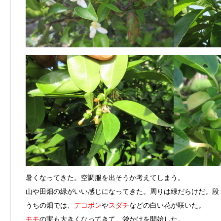
暑くなってきた。空調服を出そうか考えてしまう。
山や田畑の緑がいい感じになってきた。周りは緑だらけだ。段
うちの畑では、
デコポン
や
スダチ
などの白い花が咲いた。
モモ
の実も大きくなってきて、袋かけを開始した。