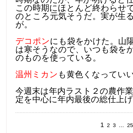
この時期にほとんど終わらせ
のところ元気そうだ。実が生る
が。
デコポン
にも袋をかけた。山
は寒そうなので、いつも袋を
のものを使っている。
温州ミカン
も黄色くなってい
今週末は年内ラスト２の農作
定を中心に年内最後の総仕上
1
2
3
…
25